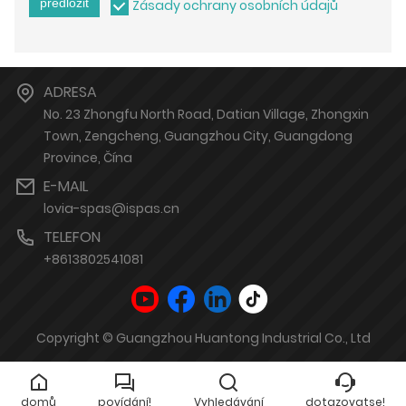
předložit
Zásady ochrany osobních údajů
ADRESA
No. 23 Zhongfu North Road, Datian Village, Zhongxin
Town, Zengcheng, Guangzhou City, Guangdong
Province, Čína
E-MAIL
lovia-spas@ispas.cn
TELEFON
+8613802541081
Copyright © Guangzhou Huantong Industrial Co., Ltd
domů
povídání!
Vyhledávání
dotazovatse!