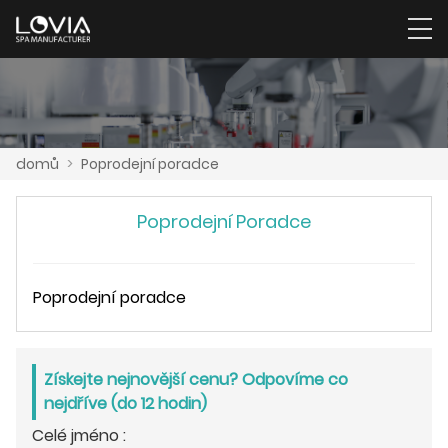
domů
>
Poprodejní poradce
Poprodejní Poradce
Poprodejní poradce
Získejte nejnovější cenu? Odpovíme co
nejdříve (do 12 hodin)
Celé jméno :