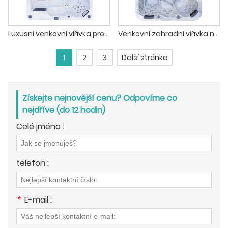
Luxusní venkovní vířivka pro 6 osob Balboa Gecko Spa
Venkovní zahradní vířivka na terasu pro 5 osob
1
2
3
Další stránka
Získejte nejnovější cenu? Odpovíme co
nejdříve (do 12 hodin)
Celé jméno :
telefon :
*
E-mail :