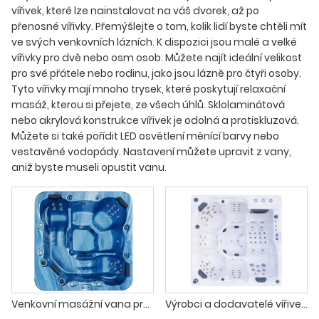
vířivek, které lze nainstalovat na váš dvorek, až po
přenosné vířivky. Přemýšlejte o tom, kolik lidí byste chtěli mít
ve svých venkovních lázních. K dispozici jsou malé a velké
vířivky pro dvě nebo osm osob. Můžete najít ideální velikost
pro své přátele nebo rodinu, jako jsou lázně pro čtyři osoby.
Tyto vířivky mají mnoho trysek, které poskytují relaxační
masáž, kterou si přejete, ze všech úhlů. Sklolaminátová
nebo akrylová konstrukce vířivek je odolná a protiskluzová.
Můžete si také pořídit LED osvětlení měnící barvy nebo
vestavěné vodopády. Nastavení můžete upravit z vany,
aniž byste museli opustit vanu.
Venkovní masážní vana pro 5 osob, vířivky
Výrobci a dodavatelé vířivek Balboa pro 6 osob