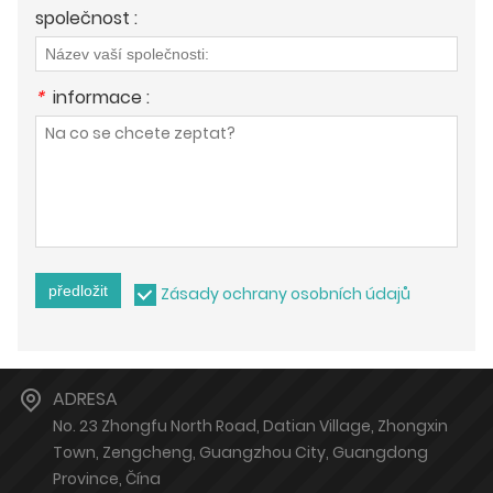
společnost :
*
informace :
předložit
Zásady ochrany osobních údajů
ADRESA
No. 23 Zhongfu North Road, Datian Village, Zhongxin
Town, Zengcheng, Guangzhou City, Guangdong
Province, Čína