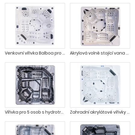
Venkovní vířivka Balboa pro 5 osob
Akrylová volně stojící vana Balboa Spa se 108 vzduchovými tryskami
Vířivka pro 5 osob s hydrotryskami a barevně měnícími se světly
Zahradní akrylátové vířivky s vyhřívanou vířivkou a nastavitelnými tryskami