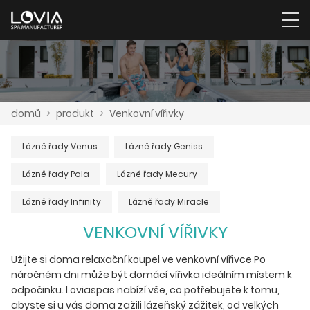
domů
>
produkt
>
Venkovní vířivky
Lázně řady Venus
Lázně řady Geniss
Lázně řady Pola
Lázně řady Mecury
Lázně řady Infinity
Lázně řady Miracle
VENKOVNÍ VÍŘIVKY
Užijte si doma relaxační koupel ve venkovní vířivce Po
náročném dni může být domácí vířivka ideálním místem k
odpočinku. Loviaspas nabízí vše, co potřebujete k tomu,
abyste si u vás doma zažili lázeňský zážitek, od velkých