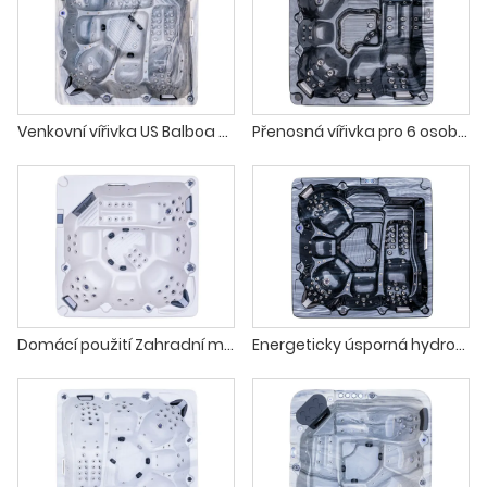
Venkovní vířivka US Balboa Hydro pro 5 osob
Přenosná vířivka pro 6 osob, venkovní masáž
Domácí použití Zahradní masáž Velká vířivka Venkovní
Energeticky úsporná hydromasážní vířivka pro 6 osob pro luxusní vilu