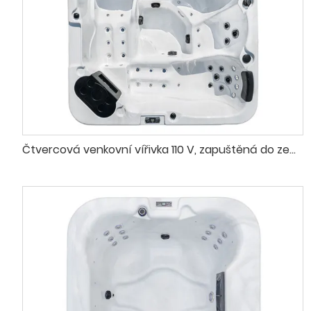
Čtvercová venkovní vířivka 110 V, zapuštěná do země