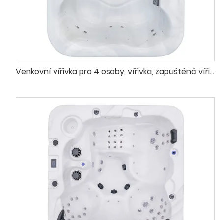
Venkovní vířivka pro 4 osoby, vířivka, zapuštěná vířivka