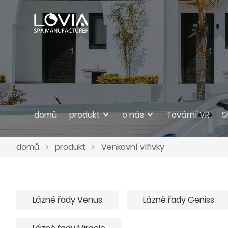
domů
produkt
o nás
Tovární VR
S
domů
>
produkt
>
Venkovní vířivky
Lázně řady Venus
Lázně řady Geniss