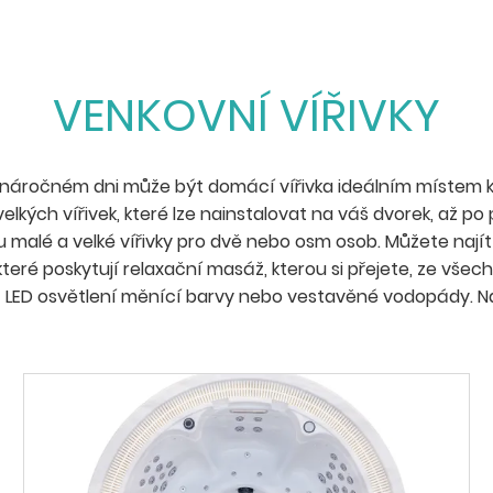
VENKOVNÍ VÍŘIVKY
o náročném dni může být domácí vířivka ideálním místem k 
elkých vířivek, které lze nainstalovat na váš dvorek, až po p
u malé a velké vířivky pro dvě nebo osm osob. Můžete najít 
 které poskytují relaxační masáž, kterou si přejete, ze vše
ídit LED osvětlení měnící barvy nebo vestavěné vodopády. N