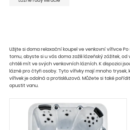
Lázně řady Miracle
Užijte si doma relaxační koupel ve venkovní vířivce P
tomu, abyste si u vás doma zažili lázeňský zážitek, od v
chtěli mít ve svých venkovních lázních. K dispozici jso
lázně pro čtyři osoby. Tyto vířivky mají mnoho trysek,
vířivek je odolná a protiskluzová. Můžete si také poř
opustit vanu.