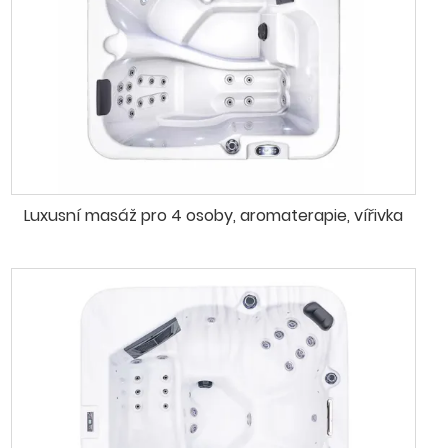
Luxusní masáž pro 4 osoby, aromaterapie, vířivka