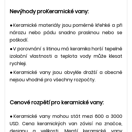
Nevýhody pro
Keramické vany:
●Keramické materiály jsou poměrně křehké a při
nárazu nebo pádu snadno prasknou nebo se
poškodí.
●V porovnání s litinou má keramika horší tepelně
izolační vlastnosti a teplota vody může klesat
rychleji.
●Keramické vany jsou obvykle dražší a obecně
nejsou vhodné pro všechny rozpočty.
Cenové rozpětí pro keramické vany:
●Keramické vany mohou stát mezi 600 a 3000
USD. Cena keramických van závisí na značce,
designu a velikosti. Menší keramické vany