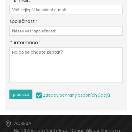
*
E-mail :
společnost :
*
informace :
předložit
Zásady ochrany osobních údajů
ADRESA
No. 23 Zhongfu North Road, Datian Village, Zhongxin