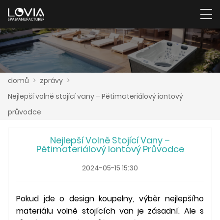
domů
>
zprávy
>
Nejlepší volně stojící vany – Pětimateriálový iontový
průvodce
Nejlepší Volně Stojící Vany –
Pětimateriálový Iontový Průvodce
2024-05-15 15:30
Pokud jde o design koupelny, výběr nejlepšího
materiálu volně stojících van je zásadní. Ale s