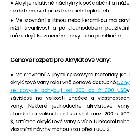
● Akryl je relativně náchylný k poškrábání a může
se deformovat při extrémních teplotách.
● Ve srovnání s litinou nebo keramikou má akryl
nižší trvanlivost a po dlouhodobém používání
může dojít ke změnám barvy nebo prasklinám.
Cenové rozpětí pro
Akrylátové vany:
● Ve srovnání s jinými špičkovými materiály jsou
akrylátové vany relativně cenově dostupné.
Ceny
se obvykle pohybují od 200 do 2 000 USD
v
závislosti na velikosti, značce a vlastnostech
vany. Některé jednoduché akrylátové vany
standardní velikosti mohou stát mezi 200 a 500
$, zatímco akrylátové vany s více funkcemi nebo
vlastními návrhy mohou stát přes 1 000 $.