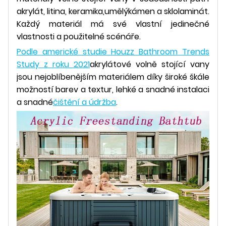
akrylát, litina, keramika,
umělý
kámen a sklolaminát.
Každý materiál má své vlastní jedinečné
vlastnosti a použitelné scénáře.
Podle americké studie Houzz Bathroom Trends
Study z roku 2021
akrylátové volně stojící vany
jsou nejoblíbenějším materiálem díky široké škále
možností barev a textur, lehké a snadné instalaci
a snadné
čištění a údržba
.