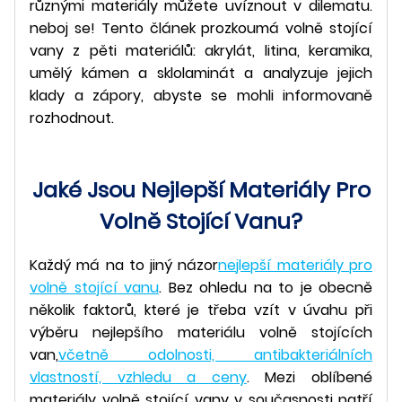
různými materiály můžete uvíznout v dilematu.
neboj se! Tento článek prozkoumá volně stojící
vany z pěti materiálů: akrylát, litina, keramika,
umělý kámen a sklolaminát a analyzuje jejich
klady a zápory, abyste se mohli informovaně
rozhodnout.
Jaké Jsou Nejlepší Materiály Pro
Volně Stojící Vanu?
Každý má na to jiný názor
nejlepší materiály pro
volně stojící vanu
. Bez ohledu na to je obecně
několik faktorů, které je třeba vzít v úvahu při
výběru nejlepšího materiálu volně stojících
van,
včetně odolnosti, antibakteriálních
vlastností, vzhledu a ceny
. Mezi oblíbené
materiály volně stojící vany v současnosti patří