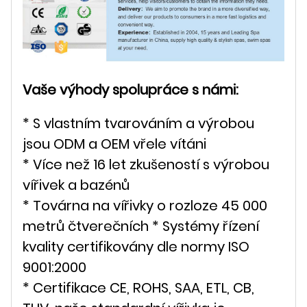
Vaše výhody spolupráce s námi:
* S vlastním tvarováním a výrobou
jsou ODM a OEM vřele vítáni
* Více než 16 let zkušeností s výrobou
vířivek a bazénů
* Továrna na vířivky o rozloze 45 000
metrů čtverečních * Systémy řízení
kvality certifikovány dle normy ISO
9001:2000
* Certifikace CE, ROHS, SAA, ETL, CB,