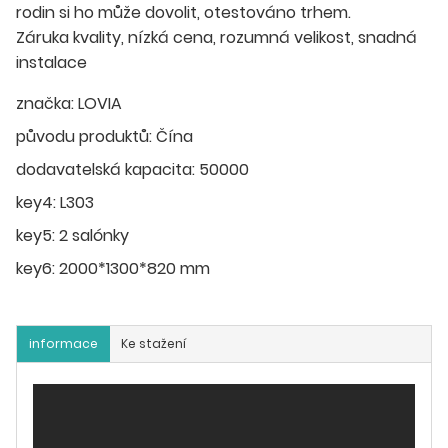
rodin si ho může dovolit, otestováno trhem.
Záruka kvality, nízká cena, rozumná velikost, snadná
instalace
značka:
LOVIA
původu produktů:
Čína
dodavatelská kapacita:
50000
key4:
L303
key5:
2 salónky
key6:
2000*1300*820 mm
informace
Ke stažení