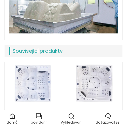
Související produkty
Výrobci a dodavatelé
Venkovní vířivka Balboa
vířivek Balboa pro 6 osob
pro 5 osob
domů
povídání!
Vyhledávání
dotazovatse!