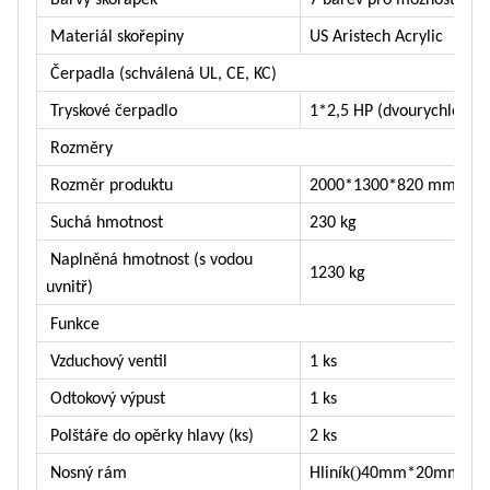
Barvy skořápek
7 barev pro možnosti
Materiál skořepiny
US Aristech Acrylic
Čerpadla (schválená UL, CE, KC)
Tryskové čerpadlo
1*2,5 HP (dvourychlostní
Rozměry
Rozměr produktu
2000*1300*820 mm
Suchá hmotnost
230 kg
Naplněná hmotnost (s vodou
1230 kg
uvnitř)
Funkce
Vzduchový ventil
1 ks
Odtokový výpust
1 ks
Polštáře do opěrky hlavy (ks)
2 ks
()
）
Nosný rám
Hliník
40mm*20mm